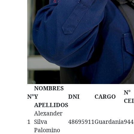
NOMBRES
N°
N°
Y
DNI
CARGO
CE
APELLIDOS
Alexander
1
Silva
48695911
Guardania
944
Palomino