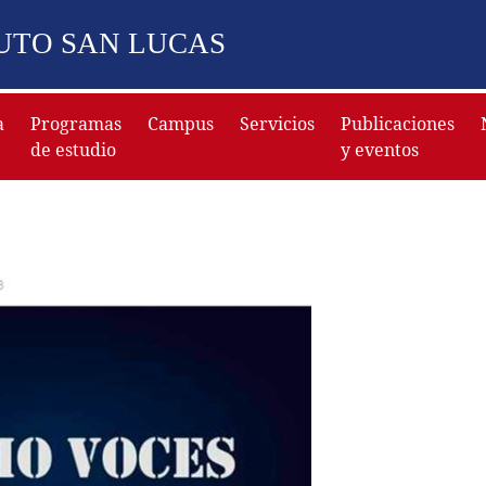
TUTO SAN LUCAS
a
Programas
Campus
Servicios
Publicaciones
de estudio
y eventos