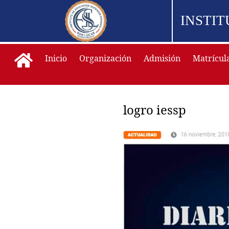
INSTI
Inicio
Organización
Admisión
Matrícul
logro iessp